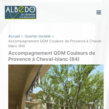
Aller
au
contenu
Main
Men
Accueil
Quartier durable
Accompagnement QDM Couleurs de Provence à Cheval-
blanc (84)
Accompagnement QDM Couleurs de
Provence à Cheval-blanc (84)