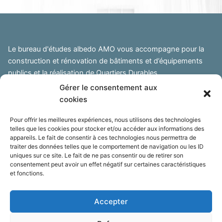
Le bureau d'études albedo AMO vous accompagne pour la
construction et rénovation de bâtiments et d’équipements
publics et la réalisation de Quartiers Durables.
Gérer le consentement aux
Siège social :
cookies
04860 Pierrevert
Bureau :
Pour offrir les meilleures expériences, nous utilisons des technologies
telles que les cookies pour stocker et/ou accéder aux informations des
Atelier des collines, 04100 Manosque
appareils. Le fait de consentir à ces technologies nous permettra de
traiter des données telles que le comportement de navigation ou les ID
albedo AMO
uniques sur ce site. Le fait de ne pas consentir ou de retirer son
Sébastien Maucci, gérant
consentement peut avoir un effet négatif sur certaines caractéristiques
et fonctions.
› Formulaire de contact
Accepter