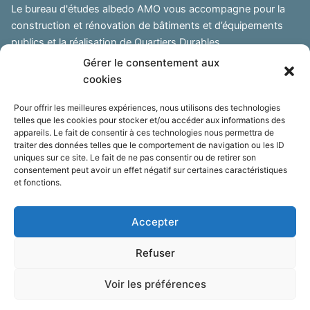
Le bureau d'études albedo AMO vous accompagne pour la
construction et rénovation de bâtiments et d’équipements
publics et la réalisation de Quartiers Durables.
Gérer le consentement aux
Siège social :
cookies
04860 Pierrevert
Bureau :
Pour offrir les meilleures expériences, nous utilisons des technologies
telles que les cookies pour stocker et/ou accéder aux informations des
Atelier des collines, 04100 Manosque
appareils. Le fait de consentir à ces technologies nous permettra de
traiter des données telles que le comportement de navigation ou les ID
albedo AMO
uniques sur ce site. Le fait de ne pas consentir ou de retirer son
Sébastien Maucci, gérant
consentement peut avoir un effet négatif sur certaines caractéristiques
et fonctions.
› Formulaire de contact
Accepter
Refuser
© Bureau d'études ALBEDO AMO |
Mentions
légales
|
Politique de confidentialité
Voir les préférences