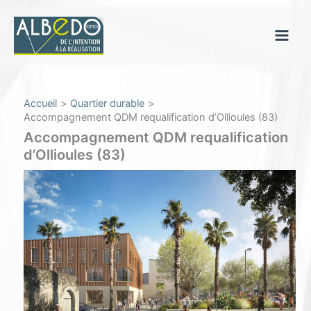
Aller
au
contenu
Main
Men
Accueil
Quartier durable
Accompagnement QDM requalification d’Ollioules (83)
Accompagnement QDM requalification
d’Ollioules (83)